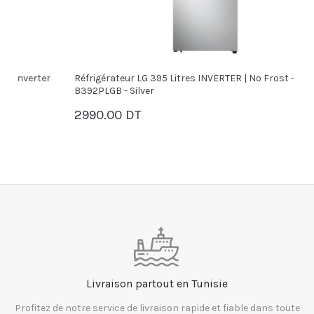
r
Réfrigérateur LG 395 Litres INVERTER | No Frost - GN-
R
B392PLGB - Silver
1
2990.00 DT
PANIER
Livraison partout en Tunisie
Profitez de notre service de livraison rapide et fiable dans toute