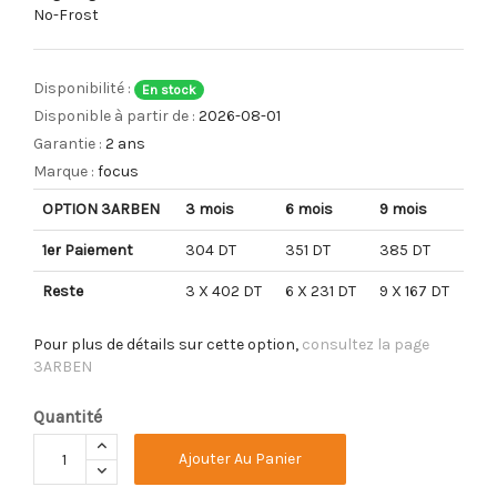
No-Frost
Disponibilité :
En stock
Disponible à partir de :
2026-08-01
Garantie :
2 ans
Marque :
focus
OPTION 3ARBEN
3 mois
6 mois
9 mois
1er Paiement
304 DT
351 DT
385 DT
Reste
3 X 402 DT
6 X 231 DT
9 X 167 DT
Pour plus de détails sur cette option,
consultez la page
3ARBEN
Quantité
Ajouter Au Panier