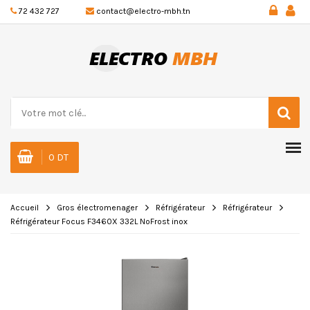
72 432 727
contact@electro-mbh.tn
0 DT
Accueil
Gros électromenager
Réfrigérateur
Réfrigérateur
Réfrigérateur Focus F3460X 332L NoFrost inox