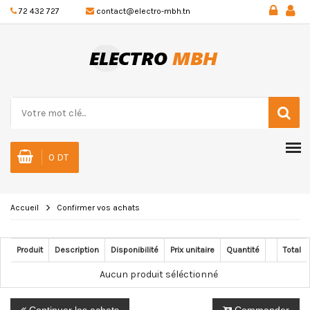
72 432 727
contact@electro-mbh.tn
0 DT
Accueil
Confirmer vos achats
Produit
Description
Disponibilité
Prix unitaire
Quantité
Total
Aucun produit séléctionné