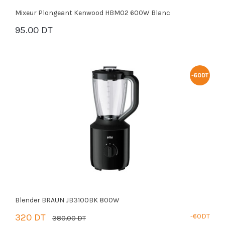
Mixeur Plongeant Kenwood HBM02 600W Blanc
95.00 DT
PANIER
-60DT
Blender BRAUN JB3100BK 800W
320 DT
-60DT
380.00 DT
PANIER