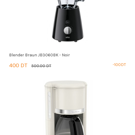
Blender Braun JB3060BK - Noir
400 DT
-100DT
500.00 DT
PANIER