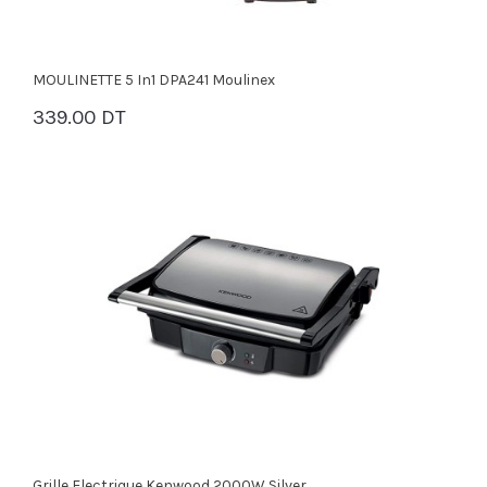
MOULINETTE 5 In1 DPA241 Moulinex
339.00 DT
PANIER
Grille Electrique Kenwood 2000W Silver