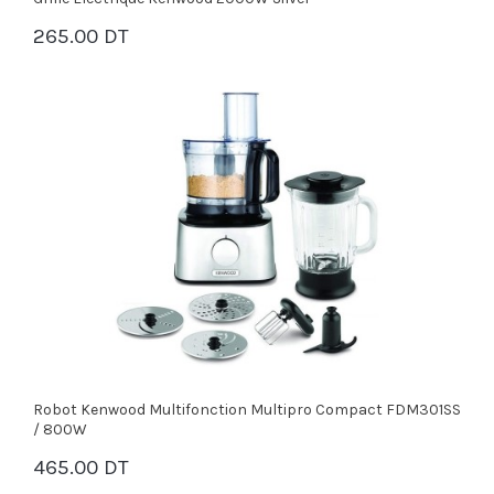
265.00 DT
PANIER
Robot Kenwood Multifonction Multipro Compact FDM301SS
/ 800W
465.00 DT
PANIER