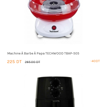
Machine À Barbe À Papa TECHWOOD TBAP-505
225 DT
-40DT
265.00 DT
PANIER