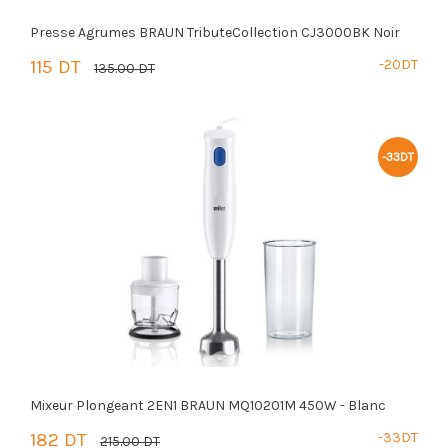
Presse Agrumes BRAUN TributeCollection CJ3000BK Noir
115 DT
-20DT
135.00 DT
PANIER
-33DT
Mixeur Plongeant 2EN1 BRAUN MQ10201M 450W - Blanc
182 DT
-33DT
215.00 DT
PANIER