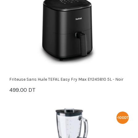
Friteuse Sans Huile TEFAL Easy Fry Max EY245810 5L - Noir
499.00 DT
PANIER
-100DT