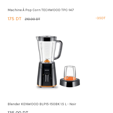
Machine À Pop Corn TECHWOOD TPC-147
175 DT
-35DT
210.00 DT
PANIER
Blender KENWOOD BLP15-150BK 1.5 L - Noir
135.00 DT