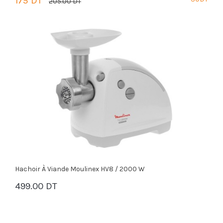
175 DT
205.00 DT
PANIER
Hachoir À Viande Moulinex HV8 / 2000 W
499.00 DT
PANIER