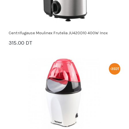
Centrifugeuse Moulinex Frutelia JU420D10 400W Inox
315.00 DT
PANIER
-35DT