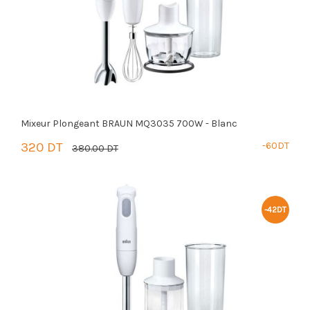
Mixeur Plongeant BRAUN MQ3035 700W - Blanc
320 DT
-60DT
380.00 DT
PANIER
-42DT