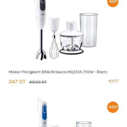
-63DT
Mixeur Plongeant BRAUN Sauce MQ3135 750W - Blanc
347 DT
-63DT
410.00 DT
PANIER
-60DT