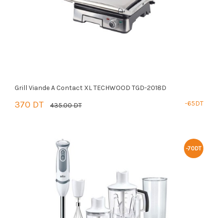
Grill Viande A Contact XL TECHWOOD TGD-2018D
370 DT
-65DT
435.00 DT
PANIER
-70DT