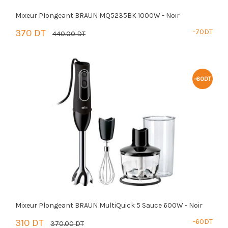
Mixeur Plongeant BRAUN MQ5235BK 1000W - Noir
370 DT
-70DT
440.00 DT
PANIER
-60DT
Mixeur Plongeant BRAUN MultiQuick 5 Sauce 600W - Noir
310 DT
-60DT
370.00 DT
PANIER