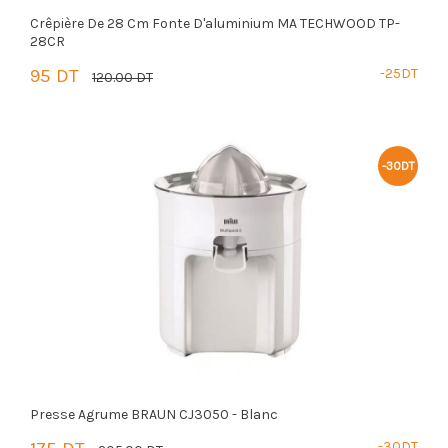
Crêpière De 28 Cm Fonte D'aluminium MA TECHWOOD TP-
28CR
95 DT
-25DT
120.00 DT
PANIER
-30DT
Presse Agrume BRAUN CJ3050 - Blanc
-30DT