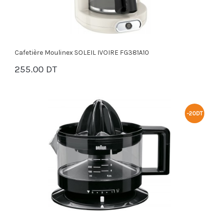
Cafetière Moulinex SOLEIL IVOIRE FG381A10
255.00 DT
PANIER
-20DT