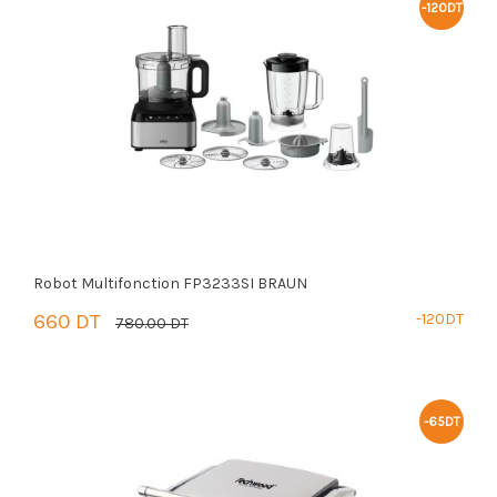
-120DT
Robot Multifonction FP3233SI BRAUN
660 DT
-120DT
780.00 DT
PANIER
-65DT