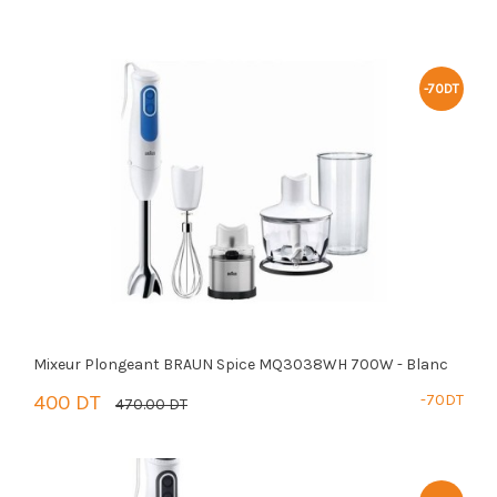
-70DT
Mixeur Plongeant BRAUN Spice MQ3038WH 700W - Blanc
400 DT
-70DT
470.00 DT
PANIER