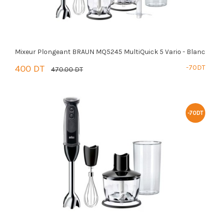
Mixeur Plongeant BRAUN MQ5245 MultiQuick 5 Vario - Blanc
400 DT
-70DT
470.00 DT
PANIER
-70DT