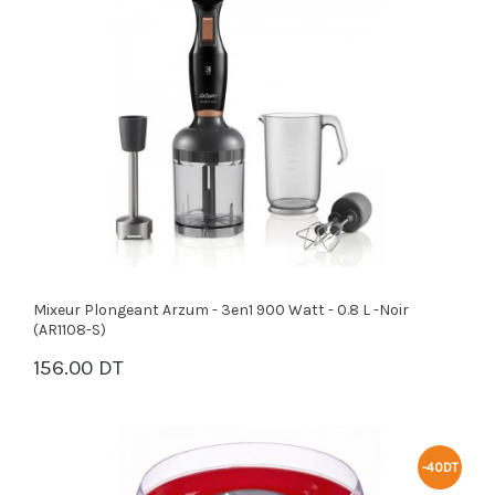
Mixeur Plongeant Arzum - 3en1 900 Watt - 0.8 L -Noir
(AR1108-S)
156.00 DT
PANIER
-40DT