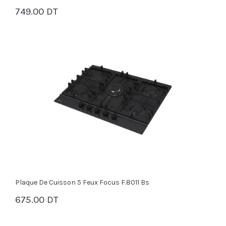
749.00 DT
PANIER
Plaque De Cuisson 5 Feux Focus F.8011 Bs
675.00 DT
PANIER