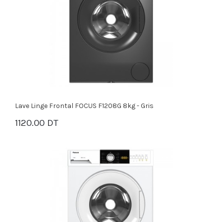
Lave Linge Frontal FOCUS F1208G 8kg - Gris
1120.00 DT
PANIER