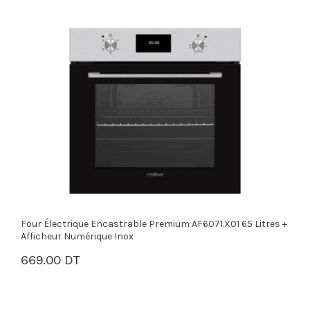
Four Électrique Encastrable Premium AF6071.X01 65 Litres +
Afficheur Numérique Inox
669.00 DT
PANIER