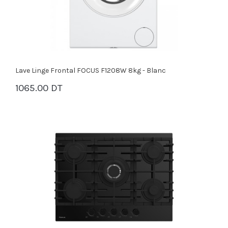
Lave Linge Frontal FOCUS F1208W 8kg - Blanc
1065.00 DT
PANIER