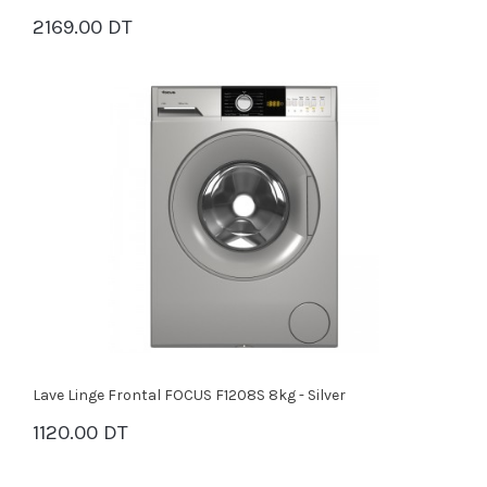
2169.00 DT
PANIER
Lave Linge Frontal FOCUS F1208S 8kg - Silver
1120.00 DT
PANIER