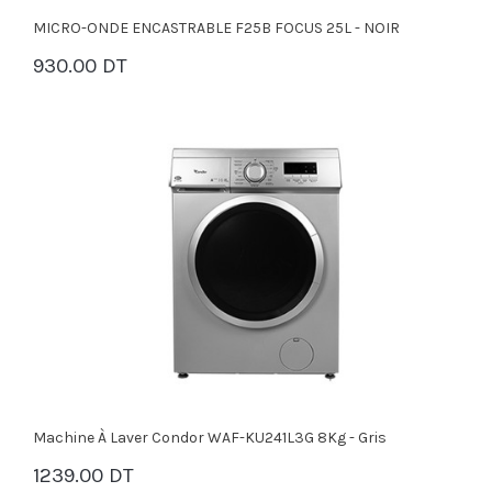
MICRO-ONDE ENCASTRABLE F25B FOCUS 25L - NOIR
930.00 DT
PANIER
Machine À Laver Condor WAF-KU241L3G 8Kg - Gris
1239.00 DT
PANIER