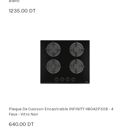
Blanc
1235.00 DT
PANIER
Plaque De Cuisson Encastrable INFINITY H6042P30B - 4
Feux - Vitro Noir
640.00 DT
PANIER