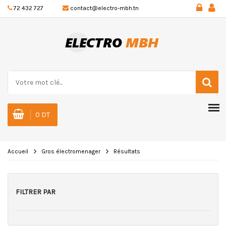
72 432 727
contact@electro-mbh.tn
0 DT
Accueil
Gros électromenager
Résultats
FILTRER PAR