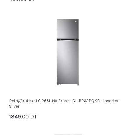
Réfrigérateur LG 266L No Frost - GL-B262PQKB - Inverter
Silver
1849.00 DT
PANIER