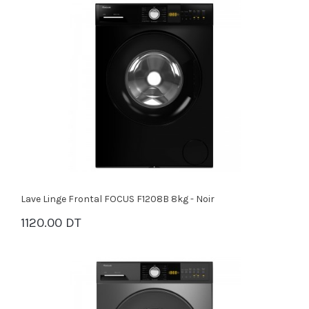
Lave Linge Frontal FOCUS F1208B 8kg - Noir
1120.00 DT
PANIER