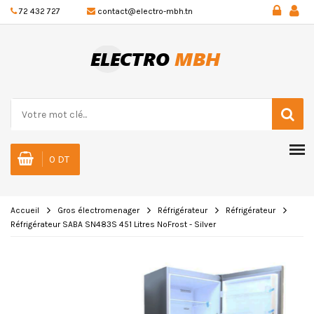
72 432 727
contact@electro-mbh.tn
0 DT
Accueil
Gros électromenager
Réfrigérateur
Réfrigérateur
Réfrigérateur SABA SN483S 451 Litres NoFrost - Silver