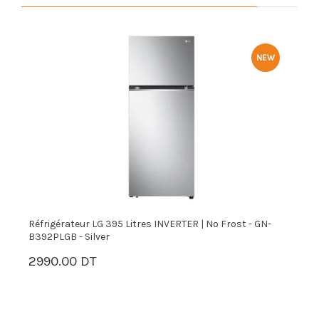
NEW
r
Réfrigérateur LG 395 Litres INVERTER | No Frost - GN-
R
B392PLGB - Silver
1
2990.00 DT
PANIER