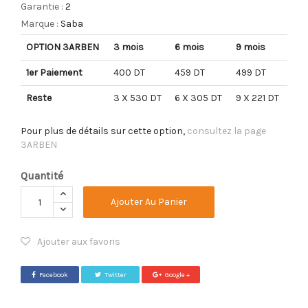
Garantie :
2
Marque :
Saba
OPTION 3ARBEN
3 mois
6 mois
9 mois
1er Paiement
400 DT
459 DT
499 DT
Reste
3 X 530 DT
6 X 305 DT
9 X 221 DT
Pour plus de détails sur cette option,
consultez la page
3ARBEN
Quantité
Ajouter Au Panier
Ajouter aux favoris
Facebook
Twitter
Google +